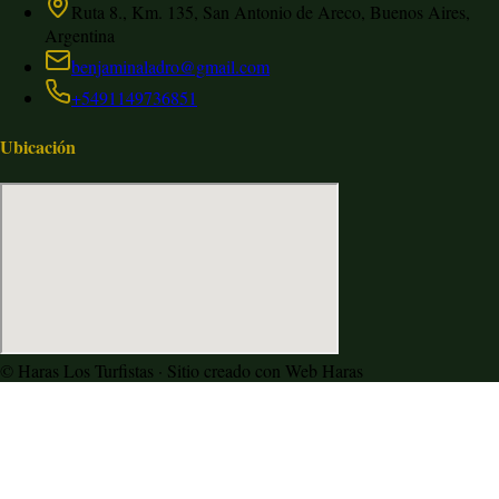
Ruta 8., Km. 135, San Antonio de Areco, Buenos Aires,
Argentina
benjaminaladro@gmail.com
+5491149736851
Ubicación
©
Haras Los Turfistas
· Sitio creado con Web Haras