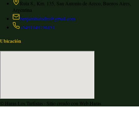
Ruta 8., Km. 135, San Antonio de Areco, Buenos Aires,
Argentina
benjaminaladro@gmail.com
+5491149736851
Ubicación
©
Haras Los Turfistas
· Sitio creado con Web Haras