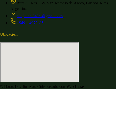
Ruta 8., Km. 135, San Antonio de Areco, Buenos Aires,
Argentina
benjaminaladro@gmail.com
+5491149736851
Ubicación
©
Haras Los Turfistas
· Sitio creado con Web Haras